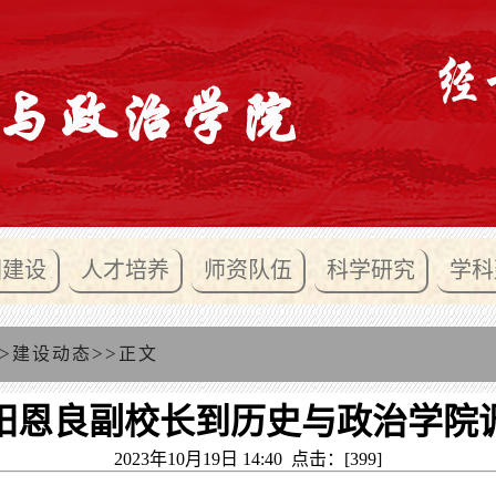
团建设
人才培养
师资队伍
科学研究
学科
>
>>
建设动态
正文
阳恩良副校长到历史与政治学院
2023年10月19日 14:40 点击：[
399
]