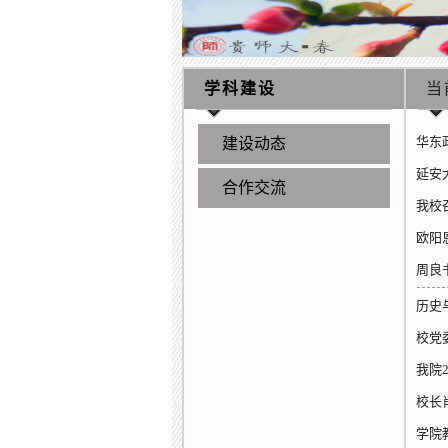
学科建设
当
华东
建设动态
延安
合作交流
我校
欧阳
周良
历史
校党
我院
校长
学院