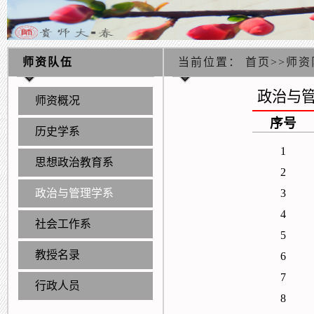
师资队伍
当前位置：
首页
>>
师资
政治与
师资概况
序号
历史学系
1
思想政治教育系
2
政治与管理学系
3
4
社会工作系
5
教授名录
6
7
行政人员
8