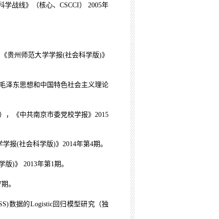
会科学战线》（核心、
CSCCI
）
2005
年
，《贵州师范大学学报
(
社会科学版
)
》
“毛泽东思想和中国特色社会主义理论
），《中共南京市委党校学报》
2015
学学报
(
社会科学版
)
》
2014
年第
4
期。
学版
)
》
2013
年第
1
期。
7
期。
SS)
数据的
Logistic
回归模型研究（独