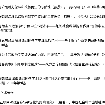
现阶段着力保障和改善民生的必然性（独撰），《学习月刊》
2011
年第
6
期
思想政治理论课案例教学中教师的工作任务（独撰），《传承》
2010
第
12
行为主义政治学“价值中立”观述评——兼论社会科学能否做到“价值中
0
年第
7
期。
论思想政治理论课案例教学中理论的作用——基于理论与案例关系的视角
第
10
期。
行为主义政治学实证方法的内涵、困境和启示——基于哲学视角的分析（
社会资本如何影响制度绩效
?
——从方法论视角解读《使民主运转起来》（
。
思想政治理论课案例教学
:
何以可能
?
何以必要
?
如何设计
?
——基于案例与
纵横》
2010
年第
9
期。
—学术著作
互联网对政治参与平等化的影响研究》（独著），中国社会科学出版社
20