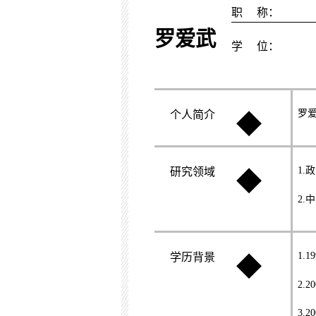
职
称：
罗爱武
学
位：
罗
个人简介
◆
1.
政
研究领域
◆
2.
中
1.19
学历背景
◆
2.20
3.20