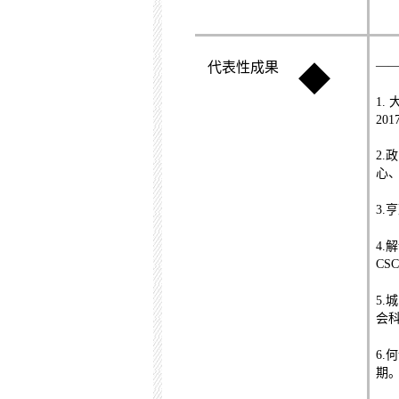
—
代表性成果
◆
1.
201
2.
政
心
3.
亨
4.
解
CSC
5.
城
会
6.
何
期