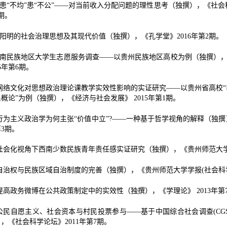
患“不均”患“不公”——对当前收入分配问题的理性思考（独撰），《社
期。
阳明的社会治理思想及其现代价值（独撰），《孔学堂》
2016
年第
2
期。
南民族地区大学生志愿服务调查——以贵州民族地区高校为例（独撰）
5
年第
6
期。
网络文化对思想政治理论课教学实效性影响的实证研究——以贵州省高校
系概论”为例（独撰），《经济与社会发展》
2015
年第
1
期。
行为主义政治学为何主张“价值中立”
?
——一种基于哲学视角的解释（独撰
第
3
期。
社会化视角下西南少数民族青年责任感实证研究（独撰），《贵州师范大
自治权与民族区域自治制度的完善（独撰），《贵州师范大学学报
(
社会科
提高政务微博在公共政策制定中的实效性（独撰），《学理论》
2013
年第
公民自愿主义、社会资本与村民投票参与——基于中国综合社会调查
(CG
），《社会科学论坛》
2011
年第
7
期。