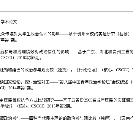
—学术论文
大众传媒对大学生政治认同的影响——基于贵州高校的实证研究（独撰）
7
年第
1
期。
治参与和治理绩效对政治信任的影响——基于广东、湖北和贵州三省
、
CSCCI
）
2016
年第
5
期。
廷顿和维巴的政治参与观比较（独撰），《行政论坛》（核心、
CSCCI
）
读国家理论，探讨治理对策——“第八届中国青年政治学论坛”会议综述
CI
）
2014
年第
1
期。
乡居民维权抗争方式比较研究——基于五省份
2505
名成年居民的实证调
科学版
)
》（核心、
CSCCI
）
2015
年第
2
期。
谓政治参与——四种当代民主理论的政治参与观比较（独撰），《云南
。