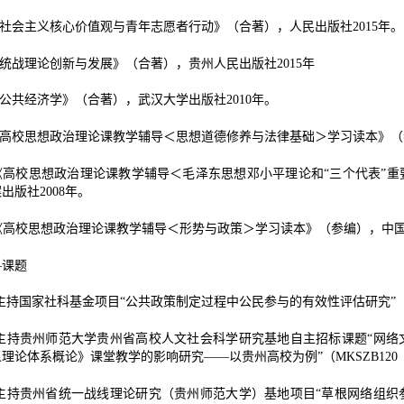
社会主义核心价值观与青年志愿者行动》（合著），人民出版社
2015
年。
统战理论创新与发展》（合著），贵州人民出版社
2015
年
公共经济学》（合著），武汉大学出版社
2010
年。
高校思想政治理论课教学辅导＜思想道德修养与法律基础＞学习读本》（
《高校思想政治理论课教学辅导＜毛泽东思想邓小平理论和“三个代表”重
案出版社
2008
年。
《高校思想政治理论课教学辅导＜形势与政策＞学习读本》（参编），中
—课题
主持国家社科基金项目“公共政策制定过程中公民参与的有效性评估研究”
主持贵州师范大学贵州省高校人文社会科学研究基地自主招标课题“网络
义理论体系概论》课堂教学的影响研究——以贵州高校为例”（
MKSZB120
主持贵州省统一战线理论研究（贵州师范大学）基地项目“草根网络组织