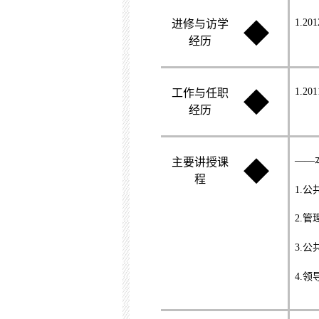
1.201
进修与访学
◆
经历
1.201
工作与任职
◆
经历
——
主要讲授课
◆
程
1.
公
2.
管
3.
公
4.
领