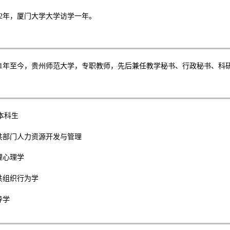
2
年，厦门大学大学访学一年。
1
年至今，贵州师范大学，专职教师，先后兼任教学秘书、行政秘书、科
本科生
共部门人力资源开发与管理
理心理学
共组织行为学
导学