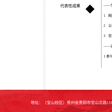
——
代表性成果
◆
1.
网
2.
公
3.
农
——
1.
参
地址：（宝山校区）贵州省贵阳市宝山北路116号 