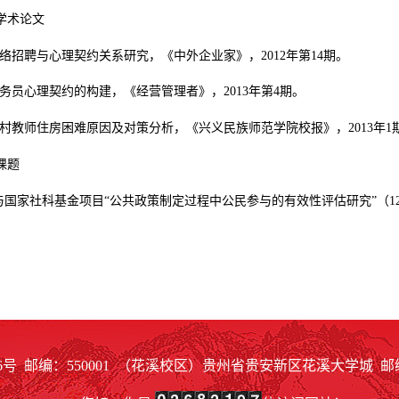
学术论文
络招聘与心理契约关系研究，《中外企业家》，
2012
年第
14
期。
务员心理契约的构建，《经营管理者》，
2013
年第
4
期。
村教师住房困难原因及对策分析，《兴义民族师范学院校报》，
2013
年
1
课题
与国家社科基金项目“公共政策制定过程中公民参与的有效性评估研究”（
1
邮编：550001 （花溪校区）贵州省贵安新区花溪大学城 邮编：5