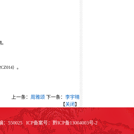
期。
2CZ014
）。
上一条：
周雅颂
下一条：
李宇晴
【
关闭
】
50025 ICP备案号：
黔ICP备
13004003号-2