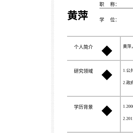
职
称：
黄萍
学
位：
黄萍
个人简介
◆
1.
公
研究领域
◆
2.
政
1.200
学历背景
◆
2.201