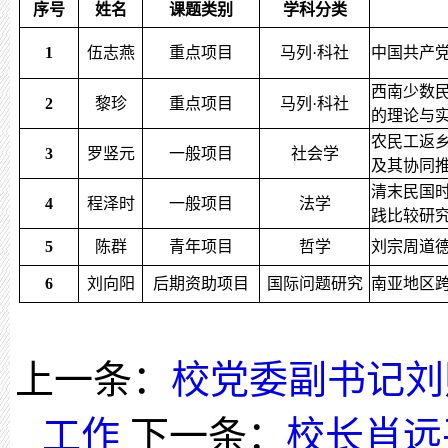
序号
姓名
课题类别
学科分类
1
伍志燕
重点项目
马列·科社
中国共产
西南少数
2
黎珍
重点项目
马列·科社
的理论与
农民工返
3
罗竖元
一般项目
社会学
及其协同
清末民国
4
程泽时
一般项目
法学
践比较研
5
陈群
青年项目
哲学
刘宗周道
6
刘向阳
后期资助项目
国际问题研究
南亚地区
上一条：
校党委副书记刘
工作
下一条：
校长肖远