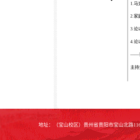
1.
马
2.
家
3.
论
4.
论
——
主持
地址：（宝山校区）贵州省贵阳市宝山北路116号 