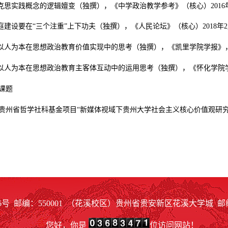
克思实践概念的逻辑嬗变（独撰），《中学政治教学参考》（核心）
2016
庭建设要在“三个注重”上下功夫（独撰），《人民论坛》（核心）
2018
年
2
以人为本在思想政治教育价值实现中的思考（独撰），《凯里学院学报》
以人为本在思想政治教育主客体互动中的运用思考（独撰），《怀化学院
课题
贵州省哲学社科基金项目“新媒体视域下贵州大学社会主义核心价值观研究
邮编：550001 （花溪校区）贵州省贵安新区花溪大学城 邮编：5
您好，你是
位访问网站！