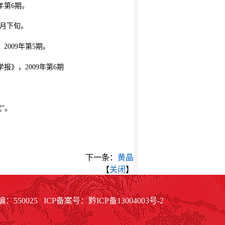
年第
6
期。
月下旬。
，
2009
年第
5
期。
学报》，
2009
年第
6
期
”。
下一条：
黄晶
【
关闭
】
50025 ICP备案号：
黔ICP备
13004003号-2