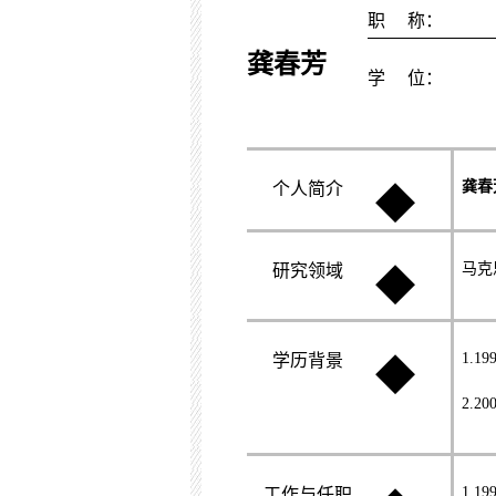
职
称：
龚春芳
学
位：
龚春
个人简介
◆
马克
研究领域
◆
1.19
学历背景
◆
2.20
1.19
工作与任职