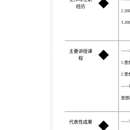
◆
经历
2.20
3.20
——
主要讲授课
◆
程
1.
思
2.
思
——
思想
——
代表性成果
◆